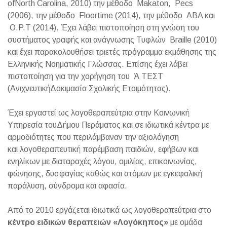
ofNorth Carolina, 2010) την μέθοδο Makaton, Pecs
(2006), την μέθοδο Floortime (2014), την μέθοδο ABA και
O.P.T (2014). Έχει λάβει πιστοποίηση στη γνώση του
συστήματος γραφής και ανάγνωσης Τυφλών Braille (2010)
και έχει παρακολουθήσει τριετές πρόγραμμα εκμάθησης της
Ελληνικής Νοηματικής Γλώσσας. Επίσης έχει λάβει
πιστοποίηση για την χορήγηση του Ά ΤΕΣΤ
(ΑνιχνευτικήΔοκιμασία Σχολικής Ετοιμότητας).
Έχει εργαστεί ως λογοθεραπεύτρια στην Κοινωνική
Υπηρεσία τουΔήμου Περάματος και σε ιδιωτικά κέντρα με
αρμοδιότητες που περιλάμβαναν την αξιολόγηση
και λογοθεραπευτική παρέμβαση παιδιών, εφήβων και
ενηλίκων με διαταραχές λόγου, ομιλίας, επικοινωνίας,
φώνησης, δυσφαγίας καθώς και ατόμων με εγκεφαλική
παράλυση, σύνδρομα και αφασία.
Από το 2010 εργάζεται ιδιωτικά ως λογοθεραπεύτρια στο
κέντρο ειδικών θεραπειών «Λογόκηπος»
με ομάδα